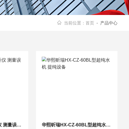
当前位置：
首页
- 产品中心
HX-CJ100型激光测距仪 测量误差小
华熙昕瑞HX-CZ-60BL型超纯水机 提纯设备