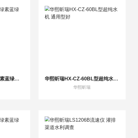
HX-YL2000手持式叶绿素蓝绿藻测定仪符合多种国标
华熙昕瑞HX-CZ-60BL型超纯水机 通用型好
华熙昕瑞