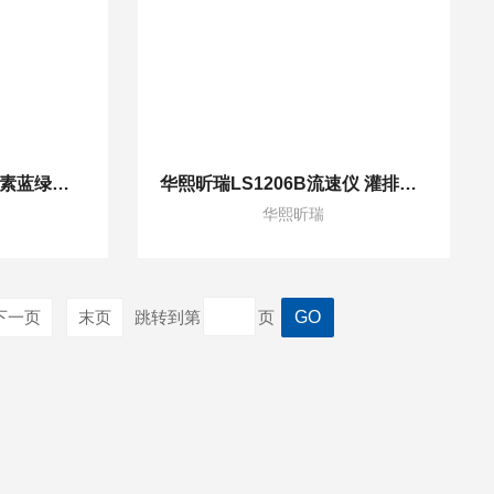
HX-YL2000手持式叶绿素蓝绿藻测定仪现场出数
华熙昕瑞LS1206B流速仪 灌排渠道水利调查
华熙昕瑞
下一页
末页
跳转到第
页