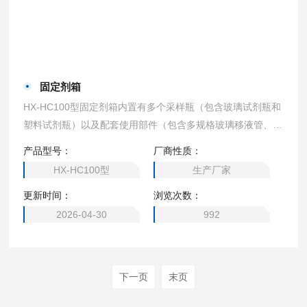
固定剂箱
HX-HC100型固定剂箱内置有多个采样瓶（包含玻璃试剂瓶和
塑料试剂瓶）以及配套使用部件（包含多规格玻璃移液管、一
次性塑料吸管、温度计、PH试纸等），可方便实验人员现场
产品型号：
厂商性质：
针对水样添加各类化学试剂。
HX-HC100型
生产厂家
更新时间：
浏览次数：
2026-04-30
992
下一页
末页