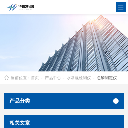
当前位置：
首页
-
产品中心
-
水常规检测仪
- 总磷测定仪
产品分类
相关文章