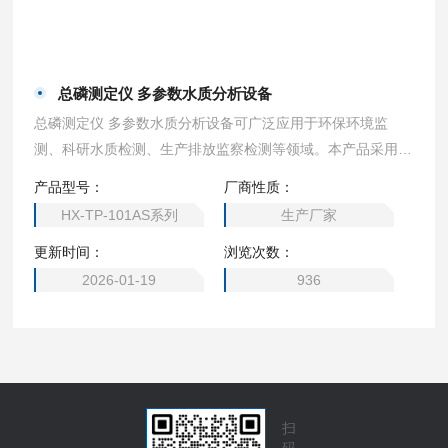
总磷测定仪 多参数水质分析设备
总磷测定仪 多参数水质分析设备可广泛应用于环保环境监
测、科研水质检测、生产排放监察检测等领域。本产品采用模
块化程序设计
产品型号：
厂商性质：
HX-TP-101AS系列
生产厂家
更新时间：
浏览次数：
2026-01-19
936
扫