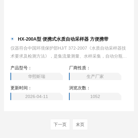
HX-200A型 便携式水质自动采样器 方便携带
仪器符合中国环境保护部HJ/T 372-2007《水质自动采样器技
术要求及检测方法》，是集流量测量、水样采集，自动分瓶、
恒温冷藏一体的多功能环境监测仪器，具有体积小，方便移
产品型号：
厂商性质：
动、操作简捷、环保节能等特点。HX-200A型 便携式水质自
华熙昕瑞
生产厂家
动采样器 方便携带
更新时间：
浏览次数：
2026-04-11
1052
下一页
末页