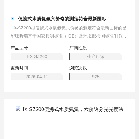
便携式水质氨氮六价铬的测定符合最新国标
HX-SZ200型便携式水质氨氮六价铬的测定符合最新国标的是
华熙昕瑞基于国家检测标准（ GB）及环境部检测标准(HJ)研
发，根据国人操作习惯，以一线检测人员更简单、准确的检测
产品型号：
厂商性质：
为理念开发的一款便携式快速水质检测仪器。仪器采用工业级
HX-SZ200
生产厂家
5 . 0 寸高清触摸屏，数据直观， 设计小巧，方便携带；供电
更新时间：
浏览次数：
采用10 0 00 毫安可充电大容量锂电池，可满足户外水质仪器
消解检测。
2026-04-11
925