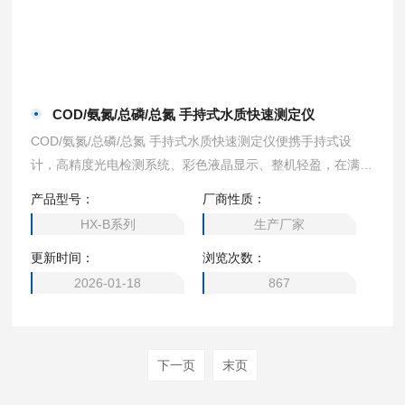
COD/氨氮/总磷/总氮 手持式水质快速测定仪
COD/氨氮/总磷/总氮 手持式水质快速测定仪便携手持式设
计，高精度光电检测系统、彩色液晶显示、整机轻盈，在满足
用户日常实验室及野外水质测定工作的同时又兼具操作舒适、
产品型号：
厂商性质：
测定可靠等优点。
HX-B系列
生产厂家
更新时间：
浏览次数：
2026-01-18
867
下一页
末页