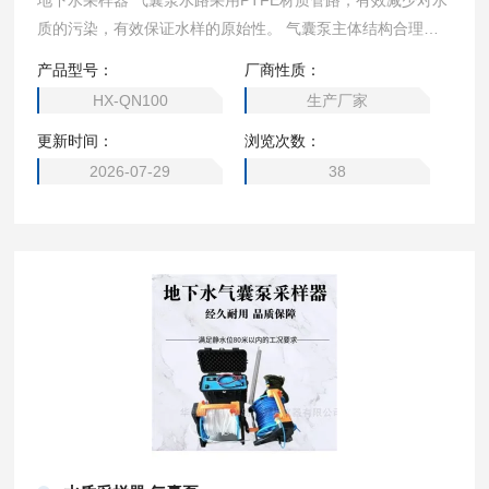
地下水采样器 气囊泵水路采用PTFE材质管路，有效减少对水
质的污染，有效保证水样的原始性。 气囊泵主体结构合理，
方便装配。
产品型号：
厂商性质：
HX-QN100
生产厂家
更新时间：
浏览次数：
2026-07-29
38