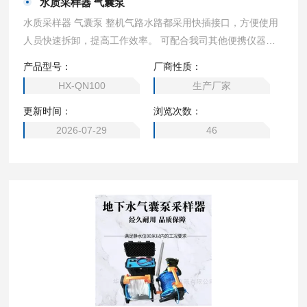
水质采样器 气囊泵
水质采样器 气囊泵 整机气路水路都采用快插接口，方便使用
人员快速拆卸，提高工作效率。 可配合我司其他便携仪器，
对采样水样直接测试
产品型号：
厂商性质：
HX-QN100
生产厂家
更新时间：
浏览次数：
2026-07-29
46