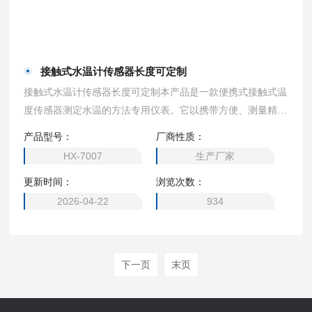
接触式水温计传感器长度可定制
接触式水温计传感器长度可定制本产品是一款便携式接触式温
度传感器测定水温的方法专用仪表。它以携带方便、测量精
准，使用简便等优点，广泛地应用于地表水、地下水、生活污
产品型号：
厂商性质：
水、工业废水和海水等水温的测定。
HX-7007
生产厂家
更新时间：
浏览次数：
2026-04-22
934
下一页
末页