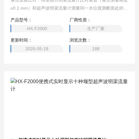
液位误差比对：用便携式明渠流量计比对装置（液位测量精度
≤0.1 mm）和超声波明渠流量计测量同一水位观测断面处的液
位值，进行比对试验，每2 min记录一次数据对，连续记录6
产品型号：
厂商性质：
次，计算每一组数据对的误差值Hi，选取最大的Hi作为流量计
HX-F2000
生产厂家
的液位比对误差。便携式明渠流量监测仪可存储 20000次记
更新时间：
浏览次数：
录
2026-05-18
188