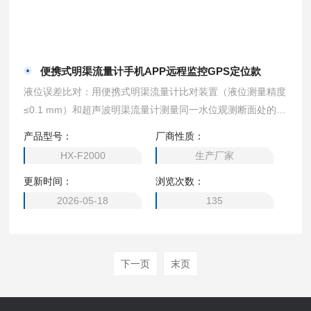
便携式明渠流量计手机APP远程监控GPS定位款
液位误差比对：用便携式明渠流量计比对装置（液位测量精度
≤0.1 mm）和超声波明渠流量计测量同一水位观测断面处的液
位值，进行比对试验，每2 min记录一次数据对，连续记录6
产品型号：
厂商性质：
次，计算每一组数据对的误差值Hi，选取最大的Hi作为流量计
HX-F2000
生产厂家
的液位比对误差。便携式明渠流量计手机APP远程监控GPS定
更新时间：
浏览次数：
位款
2026-05-18
135
下一页
末页