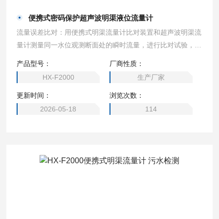
便携式密码保护超声波明渠液位流量计
流量误差比对：用便携式明渠流量计比对装置和超声波明渠流
量计测量同一水位观测断面处的瞬时流量，进行比对试验，待
数据稳定后，开始计时，计时10 min，分别读取明渠流量比对
产品型号：
厂商性质：
装置该时段内的累积流量F1 和超声波明渠流量计该时段内的
HX-F2000
生产厂家
累积流量F2，按公式计算流量比对误差ΔF。便携式密码保护
更新时间：
浏览次数：
超声波明渠液位流量计
2026-05-18
114