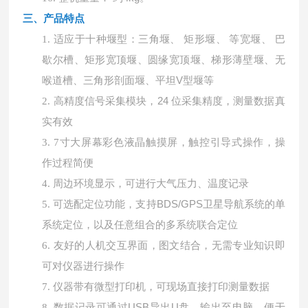
三、产品
特点
适应于十种堰型：三角堰、
矩形堰、 等宽堰、 巴
1.
歇尔槽、矩形宽顶堰、圆缘宽顶堰、梯形薄壁堰、无
喉道槽、三角形剖面堰、平坦V型堰等
高精度信号采集模块，
24 位采集精度，测量数据真
2.
实有效
3.
7寸大屏幕彩色液晶触摸屏，触控引导式操作，操
作过程简便
4.
周边环境显示，可进行大气压力、温度记录
可选配定位功能，支持
BDS/GPS卫星导航系统的单
5.
系统定位，以及任意组合的多系统联合定位
6.
友好的人机交互界面，图文结合，无需专业知识即
可对仪器进行操作
7.
仪器带有微型打印机，可现场直接打印测量数据
数据记录可通过
USB导出U盘，输出至电脑，便于
8.