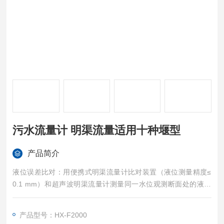
污水流量计 明渠流量适用十种堰型
产品简介
液位误差比对：用便携式明渠流量计比对装置（液位测量精度≤
0.1 mm）和超声波明渠流量计测量同一水位观测断面处的液位
值，进行比对试验，每2 min记录一次数据对，连续记录6次，计
算每一组数据对的误差值Hi，选取最大的Hi作为流量计的液位比
产品型号：HX-F2000
对误差。污水流量计 明渠流量适用十种堰型