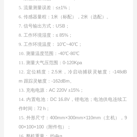
流量测量误差：
≤±1%；
5.
传感器量程：
1米（标配），2米（选配）。
6.
信号输出方式：
USB；
7.
工作环境湿度：
≤ 85%；
8.
工作环境温度：
10℃~40℃；
9.
测量温度范围：
-40℃-80℃
10.
测量大气压范围：
0-120Kpa
11.
定位精度：
2.5米，冷启动捕获灵敏度：-148dB
12.
m 跟踪灵敏度：-162dBm。
充电电源：
AC 220V ±15%；
13.
内置电池：
DC 16.8V，锂电池；电池供电连续工
14.
作时间：72 h；
外形尺寸：
400mm×300mm×110mm（主机），9
15.
00×100×100（附件包）；
整机重量：
约4kg。
16.