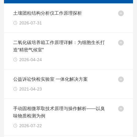
土壤团粒结构分析仪工作原理探析
2026-07-31
二氧化碳培养箱工作原理详解：为细胞生长打
造“精密气候室”
2026-04-24
公益诉讼快检实验室 一体化解决方案
2021-04-23
手动固相微萃取技术原理与操作解析——以臭
味物质检测为例
2026-07-22