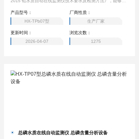
2015 铅水质自动在线监测仪技术要求及检测方法》，能够根
据现场设定，长期无人值守自动连续工作
产品型号：
厂商性质：
HX-TPb07型
生产厂家
更新时间：
浏览次数：
2026-04-07
1275
总磷水质在线自动监测仪 总磷含量分析设备