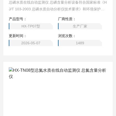
总磷水质在线自动监测仪 总磷含量分析设备符合国家标准《H
J/T 103-2003 总磷水质自动分析仪技术要求》和环境保护部
环境监测仪器质量监督检验中心作业指导书《HJC-ZY97-202
产品型号：
厂商性质：
2 水质总磷在线监测仪检测作业指导书》能够根据现场设定，
HX-TP07型
生产厂家
长期无人值守自动连续工作
更新时间：
浏览次数：
2026-05-07
1489