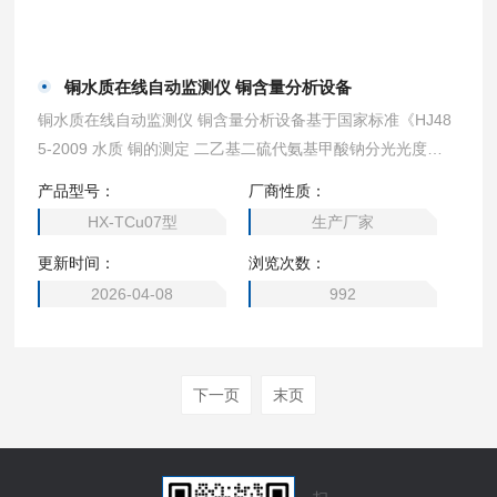
铜水质在线自动监测仪 铜含量分析设备
铜水质在线自动监测仪 铜含量分析设备基于国家标准《HJ48
5-2009 水质 铜的测定 二乙基二硫代氨基甲酸钠分光光度
法》，能够根据现场设定，长期无人值守自动连续工作
产品型号：
厂商性质：
HX-TCu07型
生产厂家
更新时间：
浏览次数：
2026-04-08
992
下一页
末页