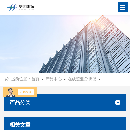
当前位置：
首页
-
产品中心
-
在线监测分析仪
-
产品分类
相关文章