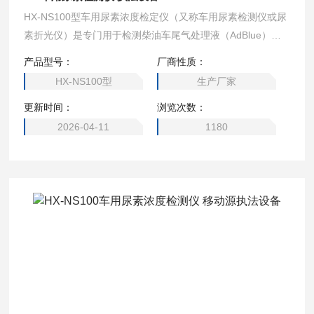
HX-NS100型车用尿素浓度检定仪（又称车用尿素检测仪或尿
素折光仪）是专门用于检测柴油车尾气处理液（AdBlue）浓
度的精密仪器，在移动源执法监测、车辆维护和环保检测等领
产品型号：
厂商性质：
域具有重要作用。这类设备通过测量尿素溶液的物理或化学特
HX-NS100型
生产厂家
性来精确测定其浓度，确保SCR系统正常工作，保障柴油车排
更新时间：
浏览次数：
放达标。车用尿素检测仪 执法设备
2026-04-11
1180