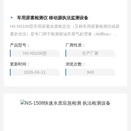
车用尿素检测仪 移动源执法监测设备
HX-NS100型车用尿素浓度检定仪（又称车用尿素检测仪或尿
素折光仪）是专门用于检测柴油车尾气处理液（AdBlue）浓
度的精密仪器，在移动源执法监测、车辆维护和环保检测等领
产品型号：
厂商性质：
域具有重要作用。这类设备通过测量尿素溶液的物理或化学特
HX-NS100型
生产厂家
性来精确测定其浓度，确保SCR系统正常工作，保障柴油车排
更新时间：
浏览次数：
放达标。车用尿素检测仪 移动源执法监测设备
2026-04-11
949