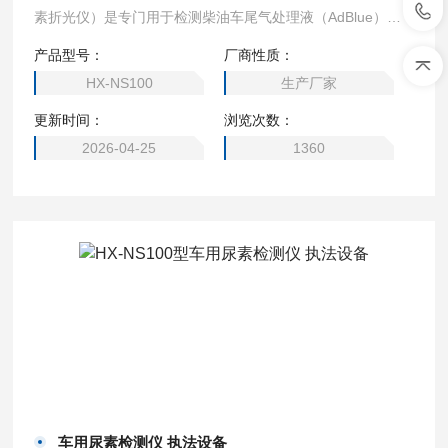
素折光仪）是专门用于检测柴油车尾气处理液（AdBlue）浓
度的精密仪器，在移动源执法监测、车辆维护和环保检测等领
产品型号：
厂商性质：
域具有重要作用。这类设备通过测量尿素溶液的物理或化学特
HX-NS100
生产厂家
性来精确测定其浓度，确保SCR系统正常工作，保障柴油车排
更新时间：
浏览次数：
放达标。尿素浓度检测仪移动源执法设备
2026-04-25
1360
车用尿素检测仪 执法设备