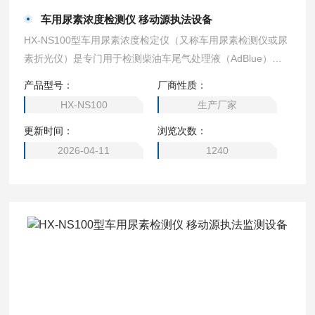
车用尿素浓度检测仪 移动源执法设备
HX-NS100型车用尿素浓度检定仪（又称车用尿素检测仪或尿
素折光仪）是专门用于检测柴油车尾气处理液（AdBlue）浓
度的精密仪器，在移动源执法监测、车辆维护和环保检测等领
产品型号：
厂商性质：
域具有重要作用。这类设备通过测量尿素溶液的物理或化学特
HX-NS100
生产厂家
性来精确测定其浓度，确保SCR系统正常工作，保障柴油车排
更新时间：
浏览次数：
放达标。车用尿素浓度检测仪 移动源执法设备
2026-04-11
1240