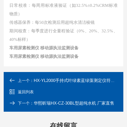
日常校准：每周用标准液验证（如
32.5%±0.2%CRM标准
物质）
传感器保养：每
50次检测后用超纯水清洁棱镜
期间核查：每季度进行全量程验证（
0%、20%、32.5%、
40%标样）
车用尿素检测仪 移动源执法监测设备
车用尿素检测仪 移动源执法监测设备
HX-YL2000手持式叶绿素蓝绿藻测定仪符合多种国标
上一个：
返回列表
华熙昕瑞HX-CZ-30BL型超纯水机 厂家直售
下一个：
在线留言