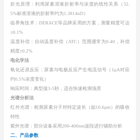
折光原理：利用尿素溶液折射率与浓度的线性关系（
32.
5%标准溶液的折射率约为1.3814nD）
临界角技术：
DERACE等品牌采用的方案，测量精度可达
±0.1%
温度补偿：自动温度补偿（
ATC）范围通常为0-40，补偿
精度±0.2%
电化学法
氧化还原反应：尿素与电极反应产生电流信号（
1μA对应
约0.5%浓度变化）
响应时间：典型值
3-5秒，适合快速检测场景
光谱分析法
红外光谱：检测尿素分子对特定波长（如
10.6μm）的吸收
特性
紫外光谱：部分设备采用
200-400nm波段进行辅助分析
二、产品参数