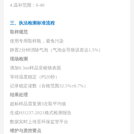
4.温补范围：0-40
三、执法检测标准流程
取样规范
使用专用取样瓶，避免污染
静置
2分钟消除气泡（气泡会导致误差达1.5%）
现场检测
滴加
0.3ml样品至棱镜表面
等待温度稳定（约
20秒）
记录稳定读数（合格范围
32.5%±0.7%）
结果处理
超标样品需复测
3次取平均值
生成
HJ1237-2021格式检测报告
数据实时上传至环保监管平台
维护与质控要点