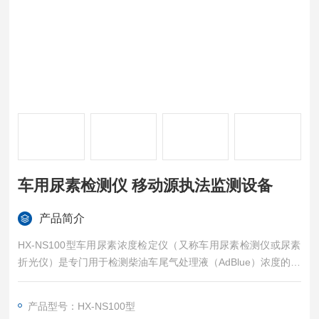
车用尿素检测仪 移动源执法监测设备
产品简介
HX-NS100型车用尿素浓度检定仪（又称车用尿素检测仪或尿素
折光仪）是专门用于检测柴油车尾气处理液（AdBlue）浓度的精
密仪器，在移动源执法监测、车辆维护和环保检测等领域具有重
要作用。这类设备通过测量尿素溶液的物理或化学特性来精确测
产品型号：HX-NS100型
定其浓度，确保SCR系统正常工作，保障柴油车排放达标。车用