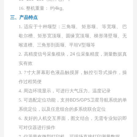
整机重量：
约4kg。
16.
三、产品
特点
适应于十种堰型：三角堰、
矩形堰、 等宽堰、 巴
1.
歇尔槽、矩形宽顶堰、圆缘宽顶堰、梯形薄壁堰、无
喉道槽、三角形剖面堰、平坦V型堰等
高精度信号采集模块，
24 位采集精度，测量数据真
2.
实有效
3.
7寸大屏幕彩色液晶触摸屏，触控引导式操作，操
作过程简便
4.
周边环境显示，可进行大气压力、温度记录
可选配定位功能，支持
BDS/GPS卫星导航系统的单
5.
系统定位，以及任意组合的多系统联合定位
6.
友好的人机交互界面，图文结合，无需专业知识即
可对仪器进行操作
7.
仪器带有微型打印机，可现场直接打印测量数据