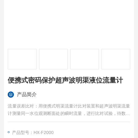
便携式密码保护超声波明渠液位流量计
产品简介
流量误差比对：用便携式明渠流量计比对装置和超声波明渠流量
计测量同一水位观测断面处的瞬时流量，进行比对试验，待数据
稳定后，开始计时，计时10 min，分别读取明渠流量比对装置该
时段内的累积流量F1 和超声波明渠流量计该时段内的累积流量F
产品型号：HX-F2000
2，按公式计算流量比对误差ΔF。便携式密码保护超声波明渠液