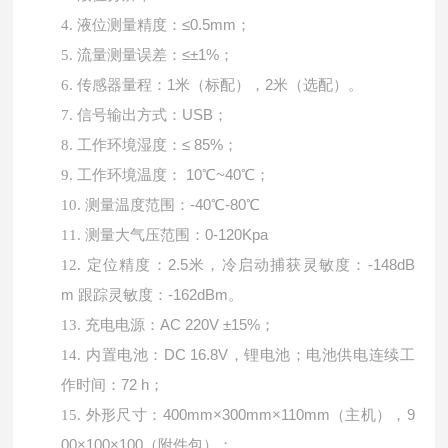
液位测量精度：
≤0.5mm；
4.
流量测量误差：
≤±1%；
5.
传感器量程：
1米（标配），2米（选配）。
6.
信号输出方式：
USB；
7.
工作环境湿度：
≤ 85%；
8.
工作环境温度：
10℃~40℃；
9.
测量温度范围：
-40℃-80℃
10.
测量大气压范围：
0-120Kpa
11.
定位精度：
2.5米，冷启动捕获灵敏度：-148dB
12.
m 跟踪灵敏度：-162dBm。
充电电源：
AC 220V ±15%；
13.
内置电池：
DC 16.8V，锂电池；电池供电连续工
14.
作时间：72 h；
外形尺寸：
400mm×300mm×110mm（主机），9
15.
00×100×100（附件包）；