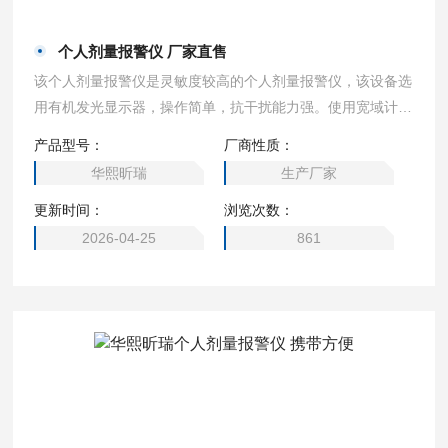
个人剂量报警仪 厂家直售
该个人剂量报警仪是灵敏度较高的个人剂量报警仪，该设备选
用有机发光显示器，操作简单，抗干扰能力强。使用宽域计数
管为传感器，测量精准，报警方式多样化，报警值达到时，立
产品型号：
厂商性质：
即发出警报提醒工作人员注意安全。设备指标符合国家标准及
华熙昕瑞
生产厂家
国际标准，是辐射监测行业个体监测剂量仪。 个人剂量报警
更新时间：
浏览次数：
仪 厂家直售
2026-04-25
861