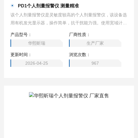
PD1个人剂量报警仪 测量精准
该个人剂量报警仪是灵敏度较高的个人剂量报警仪，该设备选
用有机发光显示器，操作简单，抗干扰能力强。使用宽域计数
管为传感器，测量精准，报警方式多样化，报警值达到时，立
产品型号：
厂商性质：
即发出警报提醒工作人员注意安全。设备指标符合国家标准及
华熙昕瑞
生产厂家
国际标准，是辐射监测行业个体监测剂量仪。PD1个人剂量报
更新时间：
浏览次数：
警仪 测量精准
2026-04-25
967