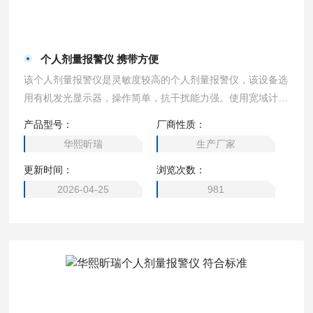
个人剂量报警仪 携带方便
该个人剂量报警仪是灵敏度较高的个人剂量报警仪，该设备选
用有机发光显示器，操作简单，抗干扰能力强。使用宽域计数
管为传感器，测量精准，报警方式多样化，报警值达到时，立
产品型号：
厂商性质：
即发出警报提醒工作人员注意安全。设备指标符合国家标准及
华熙昕瑞
生产厂家
国际标准，是辐射监测行业个体监测剂量仪。 个人剂量报警
更新时间：
浏览次数：
仪 携带方便
2026-04-25
981