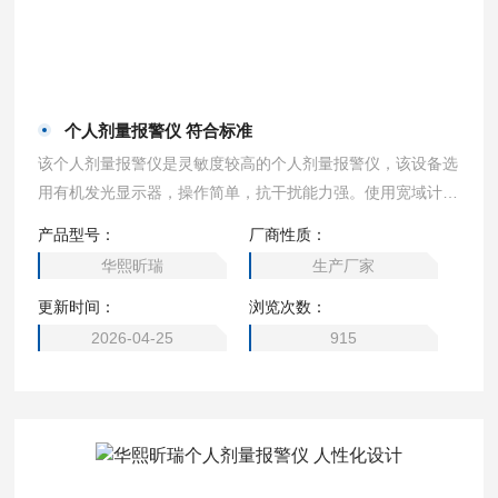
个人剂量报警仪 符合标准
该个人剂量报警仪是灵敏度较高的个人剂量报警仪，该设备选
用有机发光显示器，操作简单，抗干扰能力强。使用宽域计数
管为传感器，测量精准，报警方式多样化，报警值达到时，立
产品型号：
厂商性质：
即发出警报提醒工作人员注意安全。设备指标符合国家标准及
华熙昕瑞
生产厂家
国际标准，是辐射监测行业个体监测剂量仪。 个人剂量报警
更新时间：
浏览次数：
仪 符合标准
2026-04-25
915