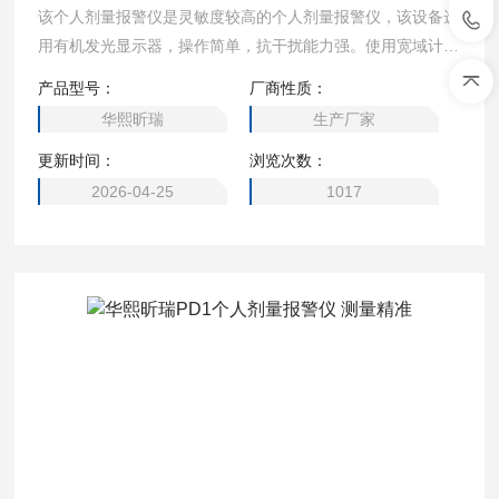
该个人剂量报警仪是灵敏度较高的个人剂量报警仪，该设备选
用有机发光显示器，操作简单，抗干扰能力强。使用宽域计数
管为传感器，测量精准，报警方式多样化，报警值达到时，立
产品型号：
厂商性质：
即发出警报提醒工作人员注意安全。设备指标符合国家标准及
华熙昕瑞
生产厂家
国际标准，是辐射监测行业个体监测剂量仪。 PD1个人剂量
更新时间：
浏览次数：
报警仪 厂家直售
2026-04-25
1017