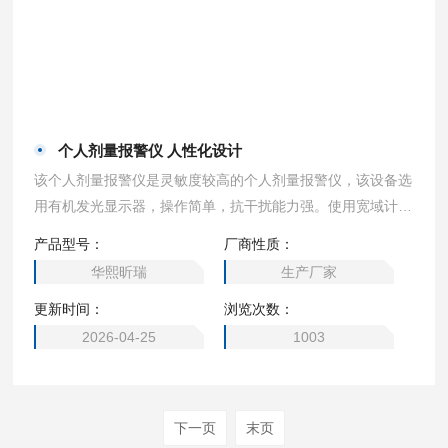
个人剂量报警仪 人性化设计
该个人剂量报警仪是灵敏度较高的个人剂量报警仪，该设备选
用有机发光显示器，操作简单，抗干扰能力强。使用宽域计数
管为传感器，测量精准，报警方式多样化，报警值达到时，立
产品型号：
厂商性质：
即发出警报提醒工作人员注意安全。设备指标符合国家标准及
华熙昕瑞
生产厂家
国际标准，是辐射监测行业个体监测剂量仪。 个人剂量报警
更新时间：
浏览次数：
仪 人性化设计
2026-04-25
1003
下一页
末页