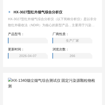
HX-3027型红外烟气综合分析仪
HX-3027型红外烟气综合分析仪（以下简称分析仪）是以非分
散红外吸收法（NDIR）为核心的新型产品，主要用于污染源
排放管道中有害气体成分的测量，广泛应用于环境监测以及热
产品型号：
厂商性质：
工参数测量等部门。该分析仪用于测量O2，SO2，NO，NO
生产厂家
2，CO，H2S，CO2等有害气体的浓度，其该分析仪具有测量
更新时间：
浏览次数：
精度高、可靠性强、响应时间快、使用寿命长等优点。分析仪
研制过程中广泛征求专家及广大用户的意见，采用进口长光程
2026-04-07
266
多组