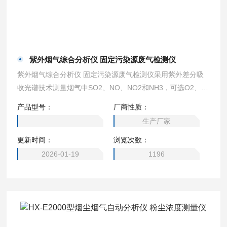
紫外烟气综合分析仪 固定污染源废气检测仪
紫外烟气综合分析仪 固定污染源废气检测仪采用紫外差分吸
收光谱技术测量烟气中SO2、NO、NO2和NH3，可选O2、C
O、H2S、CO2传感器测量气体的浓度，紫外差分吸收光谱技
产品型号：
厂商性质：
术受水分干扰比较小，数据稳定性好，精度高，特别适合高湿
生产厂家
低硫工况。
更新时间：
浏览次数：
2026-01-19
1196