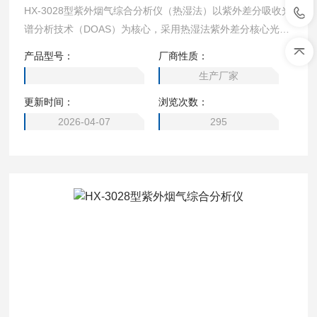
HX-3028型紫外烟气综合分析仪（热湿法）以紫外差分吸收光
谱分析技术（DOAS）为核心，采用热湿法紫外差分核心光学
模块测量烟气中的有毒有害气体，适用于固定污染源排气中S
产品型号：
厂商性质：
O2、NO、NO2、NH3、CO、CO2、O2等烟气浓度的现场分
生产厂家
析，分析仪采用一体化结构设计，特别适合低温、高湿、低浓
更新时间：
浏览次数：
度排放的各种锅炉、烟道、工业炉窑等固定污染源中烟气成分
的现场分析。
2026-04-07
295