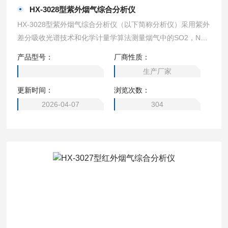
HX-3028型紫外烟气综合分析仪
HX-3028型紫外烟气综合分析仪（以下简称分析仪）采用紫外
差分吸收光谱技术和化学计量学算法测量烟气中的SO2，N
O，NO2，O2，CO，CO2等气体的浓度，测量数据不受烟气
产品型号：
厂商性质：
中水蒸气影响，具有测量精度、交叉干扰少、响应时间快、可
生产厂家
靠稳定、使用寿命长等特点，特别适合超低排放、高湿低硫工
更新时间：
浏览次数：
况测量。分析仪采用高性能长寿命脉冲氙灯、耐腐蚀吸收池、
进口高分辨光谱仪、传感器及新材料领域的技术，竭力为用户
2026-04-07
304
提供一