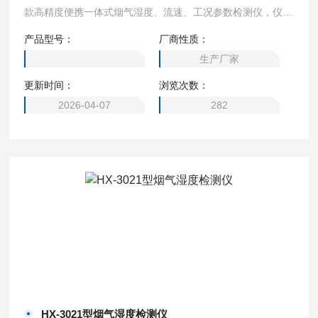
款高精度便携一体式烟气湿度、流速、工况参数检测仪，仪器
采用进口传感器，自带温度、压力补偿修正，具有测量精度
产品型号：
厂商性质：
高，耐腐蚀，使用温度范围宽等优点，广泛应用于锅炉、炉窑
生产厂家
以及各种排风管道的烟气湿度、烟气流速、烟气流量、标干流
更新时间：
浏览次数：
量、动压、静压及烟温等参数的测定。
2026-04-07
282
HX-3021型烟气湿度检测仪