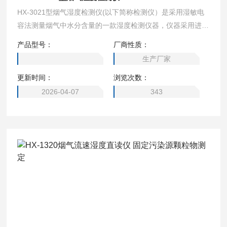
HX-3021型烟气湿度检测仪(以下简称检测仪）是采用湿敏电
容法测量烟气中水分含量的一款湿度检测仪器，仪器采用进口
传感器，自带温度、压力补偿修正，具有测量精度高，耐腐
产品型号：
厂商性质：
蚀，使用温度范围宽等优点，广泛应用于锅炉、炉窑以及各种
生产厂家
排风管道的烟气湿度测量。 执行标准： GB/T 11605 -2005
更新时间：
浏览次数：
《温湿度测量方法》
2026-04-07
343