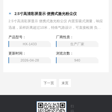
2.5寸高清彩屏显示 便携式激光粉尘仪
2.5寸高清彩屏显示 便携式激光粉尘仪 内置泵吸式测量，响应
迅速，采样距离超过10米，特殊气路设计，可直接检测 负压
或正压-0.5～2公斤的气体，对测量结果无影响 ●实时浓度、
产品型号：
厂商性质：
报警、时间、温度、湿度、存储、通信、打印、 电量、充电
HX-1433
生产厂家
状态等信息，菜单界面采用高清仿真图标显示各个菜单的功能
更新时间：
浏览次数：
名称 ●大容量数据存储功能，标配10万条数据存储容量，更大
容量可订制。支持实时 存储、定时存
2026-04-28
940
下一页
末页
扫
码