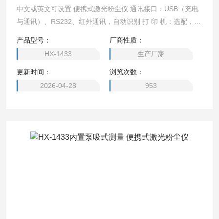
中文或英文可设置 便携式激光粉尘仪 通讯接口：USB（充电
与通讯）、RS232、红外通讯，自动识别 打 印 机：选配，外
置微型无线蓝牙打印机 界面语言：中文或英文可设置，默认
产品型号：
厂商性质：
中文界面 外型尺寸：180×78×33mm(L×W×H) 重 量：350g
HX-1433
生产厂家
标准附件：说明书、合格证、保修卡、USB充电器（含数据
更新时间：
浏览次数：
线）、背夹、湿度粉尘过滤器、 高档铝合金仪器箱 应用
2026-04-28
953