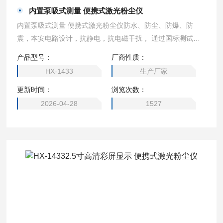
内置泵吸式测量 便携式激光粉尘仪
内置泵吸式测量 便携式激光粉尘仪防水、防尘、防爆、防
震，本安电路设计，抗静电，抗电磁干扰， 通过国标测试和C
MC计量器具生产许可认证 ●防护级别IP66，可防雨淋与水
产品型号：
厂商性质：
溅。内置水汽、粉尘过滤器，防止因水汽和粉尘 损坏传感器
HX-1433
生产厂家
和仪器，可用于高湿度高粉尘环境
更新时间：
浏览次数：
2026-04-28
1527