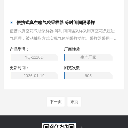
便携式真空箱气袋采样器 等时间间隔采样
便携式真空箱气袋采样器 等时间间隔采样采用真空箱负压进
气原理，被动抽取方式实现气体的采样功能。采样器采用一体
化设计，实现四个样品采样的独立控制，满足用户个性化采样
产品型号：
厂商性质：
需求
YQ-1110D
生产厂家
更新时间：
浏览次数：
2026-01-19
905
下一页
末页