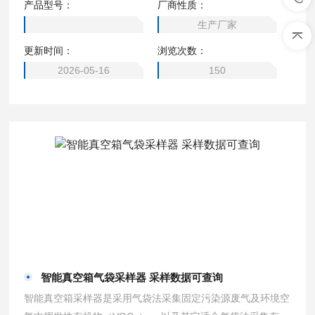
产品型号：
厂商性质：
集1-4个气袋 ，其原理是在真空箱 抽负压时气袋被动采集外部
生产厂家
气体。样品不经过采样泵直接进入气袋 ，对样品无污染 ，可
更新时间：
浏览次数：
用于环保、卫生、劳动、安检、军事、科研、教育等领域采集
废气。智能真空箱气袋采样器 支持北斗定位
2026-05-16
150
智能真空箱气袋采样器 采样数据可查询
智能真空箱采样器是采用气袋法采集固定污染源废气及环境空