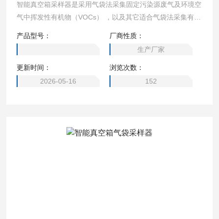
智能真空箱采样器是采用气袋法采集固定污染源废气及环境空
气中挥发性有机物（VOCs） ，以及其它适合气袋法采集有
毒有害气体的采样器。可满足无人值守定时、定量、定体积采
产品型号：
厂商性质：
集1-4个气袋 ，其原理是在真空箱 抽负压时气袋被动采集外部
生产厂家
气体。样品不经过采样泵直接进入气袋 ，对样品无污染 ，可
更新时间：
浏览次数：
用于环保、卫生、劳动、安检、军事、科研、教育等领域采集
废气。智能真空箱气袋采样器 操作简单
2026-05-16
152