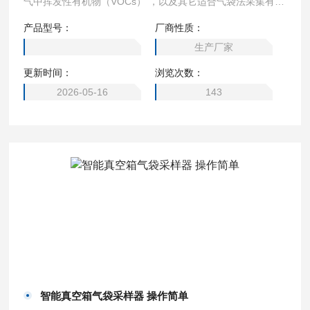
气中挥发性有机物（VOCs） ，以及其它适合气袋法采集有
毒有害气体的采样器。可满足无人值守定时、定量、定体积采
产品型号：
厂商性质：
集1-4个气袋 ，其原理是在真空箱 抽负压时气袋被动采集外部
生产厂家
气体。样品不经过采样泵直接进入气袋 ，对样品无污染 ，可
更新时间：
浏览次数：
用于环保、卫生、劳动、安检、军事、科研、教育等领域采集
废气。智能真空箱气袋采样器 采样数据可查询
2026-05-16
143
智能真空箱气袋采样器 操作简单