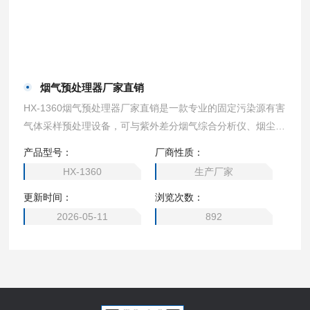
烟气预处理器厂家直销
HX-1360烟气预处理器厂家直销是一款专业的固定污染源有害
气体采样预处理设备，可与紫外差分烟气综合分析仪、烟尘/
气测试仪等各类烟气采样器配套，对工况湿烟气开展滤尘、伴
产品型号：
厂商性质：
热、冷凝除水及自动排水全流程处理。
HX-1360
生产厂家
更新时间：
浏览次数：
2026-05-11
892