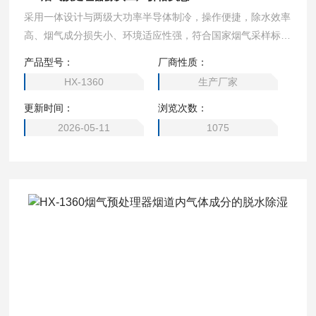
采用一体设计与两级大功率半导体制冷，操作便捷，除水效率
高、烟气成分损失小、环境适应性强，符合国家烟气采样标
准，能有效提升配套主机测量精度，延长传感器使用寿命，广
产品型号：
厂商性质：
泛服务于环保、卫生、劳动、安监、军事、科研、教育等多部
HX-1360
生产厂家
门，为烟气检测提供可靠前处理保障。烟气预处理器源头工厂
更新时间：
浏览次数：
价格实惠
2026-05-11
1075