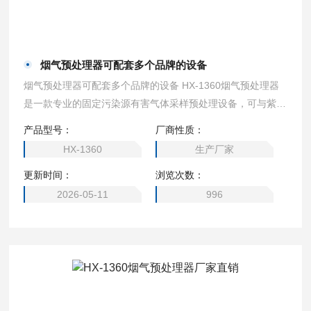
烟气预处理器可配套多个品牌的设备
烟气预处理器可配套多个品牌的设备 HX-1360烟气预处理器
是一款专业的固定污染源有害气体采样预处理设备，可与紫外
差分烟气综合分析仪、烟尘/气测试仪等各类烟气采样器配
产品型号：
厂商性质：
套，对工况湿烟气开展滤尘、伴热、冷凝除水及自动排水全流
HX-1360
生产厂家
程处理。采用一体设计与两级大功率半导体制冷，操作便捷，
更新时间：
浏览次数：
除水效率高、烟气成分损失小、环境适应性强，符合国家烟气
采样标准，能有效提升配套主机测量精度，延长传感器使用寿
2026-05-11
996
命，广泛服务于环保