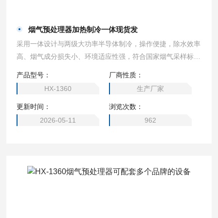
烟气预处理器加热制冷一体现货发
采用一体设计与两级大功率半导体制冷，操作便捷，除水效率
高、烟气成分损失小、环境适应性强，符合国家烟气采样标
准，能有效提升配套主机测量精度，延长传感器使用寿命，广
产品型号：
厂商性质：
泛服务于环保、卫生、劳动、安监、军事、科研、教育等多部
HX-1360
生产厂家
门，为烟气检测提供可靠前处理保障。烟气预处理器加热制冷
更新时间：
浏览次数：
一体现货发
2026-05-11
962