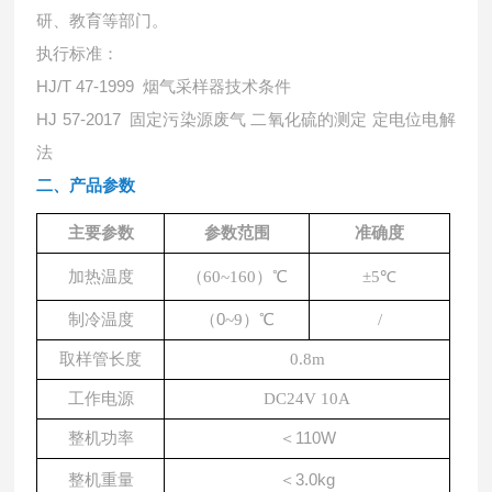
研、教育等部门。
执行标准：
HJ/T 47-1999 烟气采样器技术条件
HJ 57-2017 固定污染源废气 二氧化硫的测定 定电位电解
法
二、产品参数
主要参数
参数范围
准确度
）
℃
加热温度
（
60~160
±5
℃
（
0
）
℃
制冷温度
~9
/
取样管长度
0.8m
工作电源
DC24V 10A
＜
110W
整机功率
＜
3.0kg
整机重量