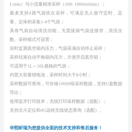
L/min）与小流量精准采样（100- 1000ml/min）；
最多支持
4路气袋依次采样，可满足无人值守定时、定
量、定体积采集1-4个气袋；
具有气袋自动清洗功能，无需拔插气袋连接管，清洗次
数、采样模式可设置；
实时监测真空箱内压力，气袋采满自动停止采样；
采样结束自动平衡箱内压力，方便开启真空箱；
可适用于
1L～10L规格的气袋；
内置大容量锂电池，采样时间大于
8小时；
采样数据可查询，可存储
10000组采样数据，支持U盘数据
导出；
使用蓝牙打印技术，无线打印采样数据（选配）；
支持北斗定位和
4G远程无线状态查询（选配）。
华熙昕瑞为您提供全面的技术支持和售后服务！