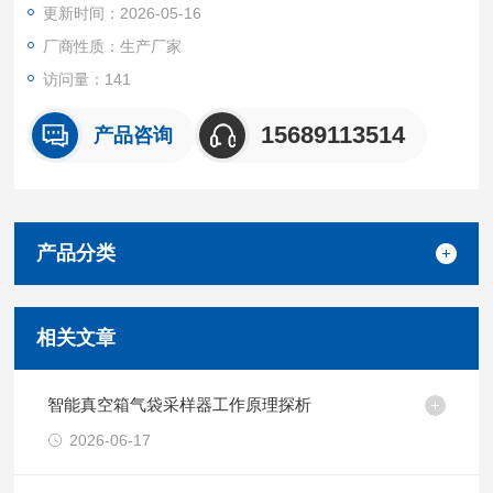
更新时间：2026-05-16
卫生、劳动、安检、军事、科研、教育等领域采集废气。智能真
空箱气袋采样器 操作简单
厂商性质：生产厂家
访问量：141
15689113514
产品咨询
产品分类
相关文章
智能真空箱气袋采样器工作原理探析
2026-06-17