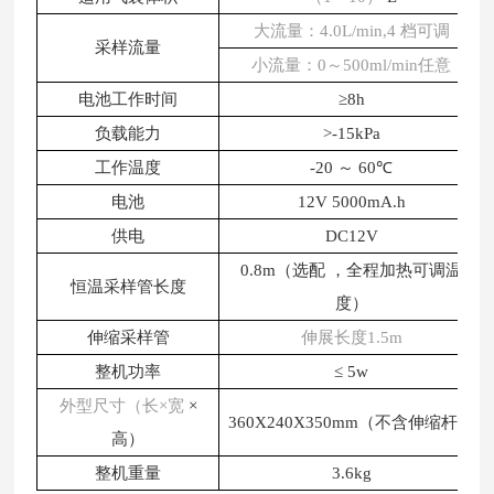
大流量：
4.0L/min,4 档可调
采样流量
小流量：
0～500ml/min任意
电池工作时间
≥8h
负载能力
>-15kPa
工作温度
-20 ～
60℃
电池
12V
5000mA.h
供电
DC12V
0.8m（选配
，全程加热可调温
恒温采样管长度
度）
伸缩采样管
伸展长度
1.5m
整机功率
≤
5w
外型尺寸（长
×宽
×
360X240X350mm（不含伸缩杆）
高）
整机重量
3.6kg