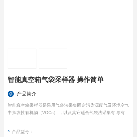
智能真空箱气袋采样器 操作简单
产品简介
智能真空箱采样器是采用气袋法采集固定污染源废气及环境空气
中挥发性有机物（VOCs） ，以及其它适合气袋法采集有 毒有害
气体的采样器。可满足无人值守定时、定量、定体积采集1-4个
气袋 ，其原理是在真空箱 抽负压时气袋被动采集外部气体。样
产品型号：
品不经过采样泵直接进入气袋 ，对样品无污染 ，可用于环保、