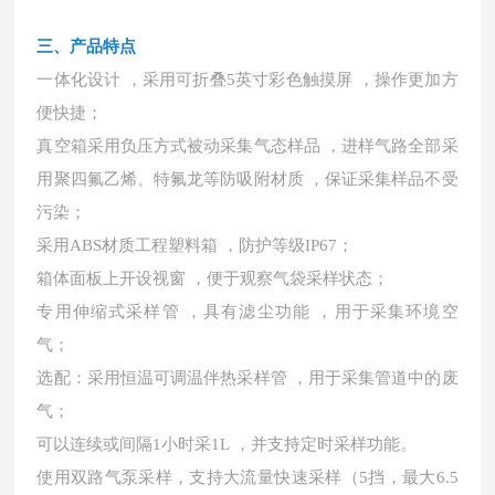
三、产品特点
一体化设计
，采用可折叠5英寸彩色触摸屏 ，操作更加方
便快捷；
真空箱采用负压方式被动采集气态样品
，进样气路全部采
用聚四氟乙烯、特氟龙等防吸附材质 ，保证采集样品不受
污染；
采用
ABS材质工程塑料箱 ，防护等级IP67；
箱体面板上开设视窗
，便于观察气袋采样状态；
专用伸缩式采样管
，具有滤尘功能 ，用于采集环境空
气；
选配：采用恒温可调温伴热采样管
，用于采集管道中的废
气；
可以连续或间隔
1小时采1L ，并支持定时采样功能。
使用双路气泵采样，支持大流量快速采样（
5挡，最大6.5