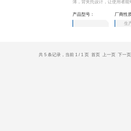
薄，背夹托设计，让使用者能
车载自动诊断系统OBD诊断仪
产品型号：
厂商性
生
共 5 条记录，当前 1 / 1 页 首页 上一页 下