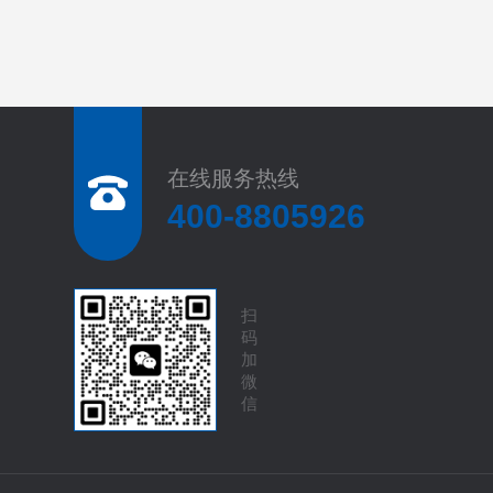
在线服务热线
400-8805926
扫
码
加
微
信