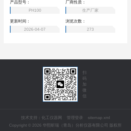
产品型号：
厂商性质：
幕，多行显示，方便阅读； ・维护简单，无须任何工具可轻
PH100
生产厂家
易更换电池和电极； ・应用场合广泛：满足微量样品测量，
更新时间：
浏览次数：
以及野外的水质检测； pH 测试笔
2026-04-07
273
扫
码
加
微
信
技术支持：
化工仪器网
管理登录
sitemap.xml
Copyright © 2026 华熙昕瑞（青岛）分析仪器有限公司 版权所