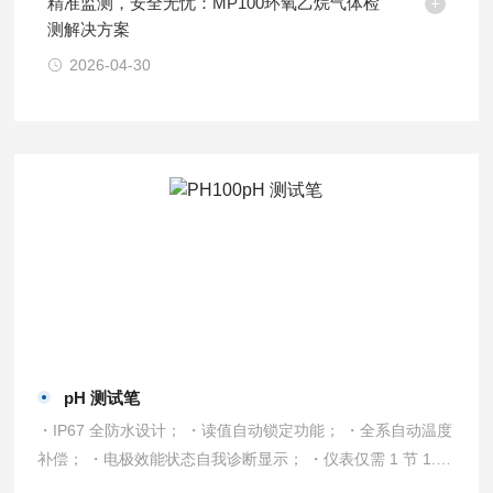
精准监测，安全无忧：MP100环氧乙烷气体检
测解决方案
2026-04-30
pH 测试笔
・IP67 全防水设计； ・读值自动锁定功能； ・全系自动温度
补偿； ・电极效能状态自我诊断显示； ・仪表仅需 1 节 1.5v
AAA 电池； ・无操作动作后 10 分钟自动关机； ・背光屏