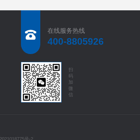
在线服务热线
400-8805926
扫
码
加
微
信
021018775号-2