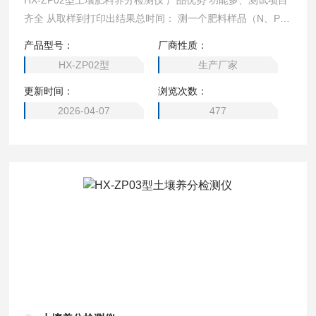
HX-ZP02型土壤肥料养分检测仪 产品优势 功能多、测试项目
齐全 从取样到打印出结果总时间： 测一个肥料样品（N、P、
K）≤40分钟，同时检测五个肥料样品（N、P、K）≤1.5小
产品型号：
厂商性质：
时； 测试肥料样品单项微量元素≤30分钟，同时检测五个肥料
HX-ZP02型
生产厂家
样品单项微量元素≤1小时。
更新时间：
浏览次数：
2026-04-07
477