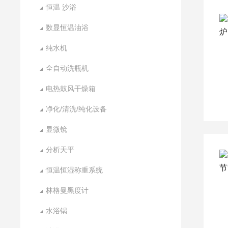
恒温 沙浴
数显恒温油浴
纯水机
全自动洗瓶机
电热鼓风干燥箱
净化/清洗/纯化设备
显微镜
分析天平
恒温恒湿称重系统
林格曼黑度计
水浴锅