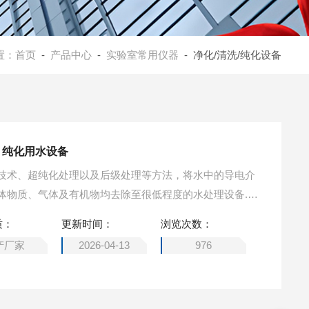
置：
首页
-
产品中心
-
实验室常用仪器
- 净化/清洗/纯化设备
机 纯化用水设备
技术、超纯化处理以及后级处理等方法，将水中的导电介
体物质、气体及有机物均去除至很低程度的水处理设备.广
单位、化工厂、制药厂、水质监测中心等。 HX-CZ-30B
质：
更新时间：
浏览次数：
产厂家
2026-04-13
976