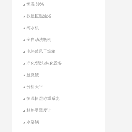
恒温 沙浴
数显恒温油浴
纯水机
全自动洗瓶机
电热鼓风干燥箱
净化/清洗/纯化设备
显微镜
分析天平
恒温恒湿称重系统
林格曼黑度计
水浴锅