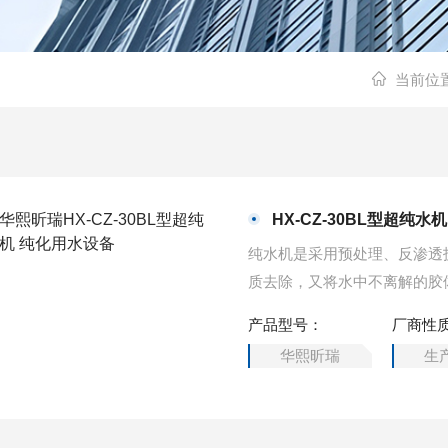
当前位
HX-CZ-30BL型超纯水
纯水机是采用预处理、反渗透
质去除，又将水中不离解的胶
泛应用于医院、高校科研、质检
产品型号：
厂商性
L型超纯水机 纯化用水设备
华熙昕瑞
生