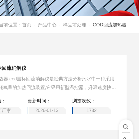
当前位置：
首页
-
产品中心
-
样品前处理
- COD回流加热器
国标回流消解仪
回流加热器 cod国标回流消解仪是经典方法分析污水中一种采用
耗氧量的加热回流装置,它采用新型温控器，升温速度快,
种实验手段仪器化新产产品。
质：
更新时间：
浏览次数：
产厂家
2026-01-13
1732