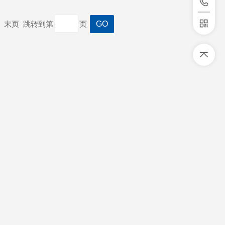
一页 末页 跳转到第
页