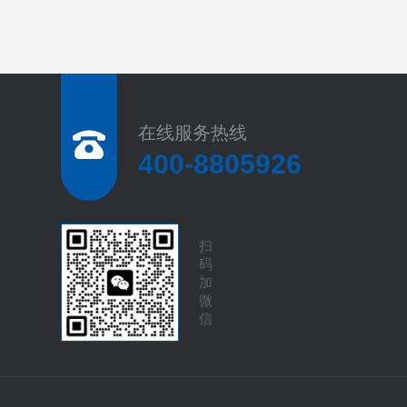
在线服务热线
400-8805926
扫
码
加
微
信