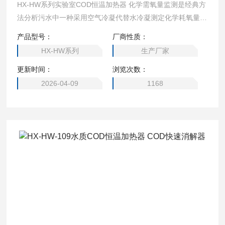
HX-HW系列实验室COD恒温加热器 化学需氧量监测是经典方
法分析污水中一种采用空气冷凝代替水冷凝测定化学耗氧量的
加热回流装置,它采用新型温控器，升温速度快,温度恒定均匀,
产品型号：
厂商性质：
操作方便,实验COD恒温加热器是一种实验手段仪器化新产
HX-HW系列
生产厂家
品。
更新时间：
浏览次数：
2026-04-09
1168