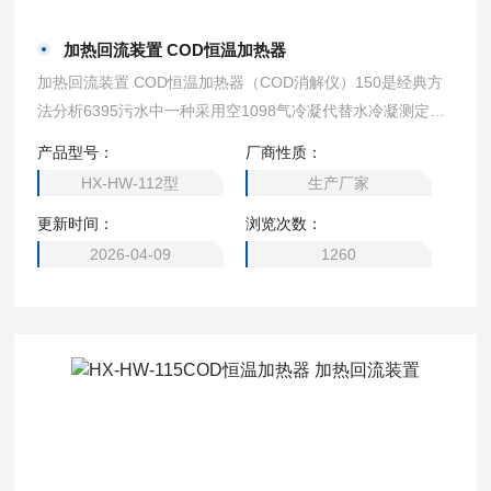
加热回流装置 COD恒温加热器
加热回流装置 COD恒温加热器（COD消解仪）150是经典方
法分析6395污水中一种采用空1098气冷凝代替水冷凝测定化
学耗氧量的加热回流装置,它采用新型温控器，升温速度快,温
产品型号：
厂商性质：
度恒定均匀,操作方便,是一种实验手段仪器化新产产品。
HX-HW-112型
生产厂家
更新时间：
浏览次数：
2026-04-09
1260