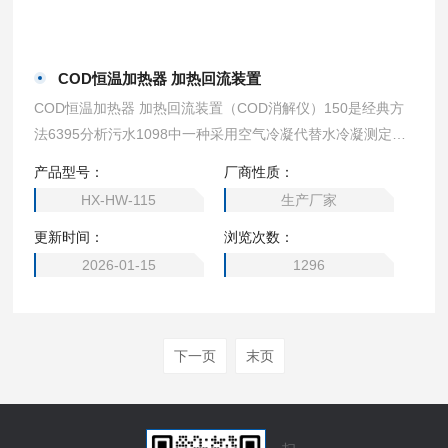
COD恒温加热器 加热回流装置
COD恒温加热器 加热回流装置（COD消解仪）150是经典方
法6395分析污水1098中一种采用空气冷凝代替水冷凝测定化
学耗氧量的加热回流装置,它采用新型温控器，升温速度快,温
产品型号：
厂商性质：
度恒定均匀,操作方便,是一种实验手段仪器化新产产品。
HX-HW-115
生产厂家
更新时间：
浏览次数：
2026-01-15
1296
下一页
末页