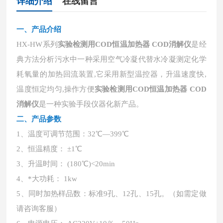
详细介绍
在线留言
一、
产品介绍
HX-HW系列
实验检测用COD恒温加热器 COD消解仪
是经
典方法分析污水中一种采用空气冷凝代替水冷凝测定化学
耗氧量的加热回流装置,它采用新型温控器，升温速度快,
温度恒定均匀,操作方便
实验检测用COD恒温加热器 COD
消解仪
是一种实验手段仪器化新产品。
二、产品参数
1、温度可调节范围：32℃—399℃
2、恒温精度： ±1℃
3、升温时间： (180℃)<20min
4、*大功耗： 1kw
5、同时加热样品数：标准9孔、12孔、15孔。（如需定做
请咨询客服）