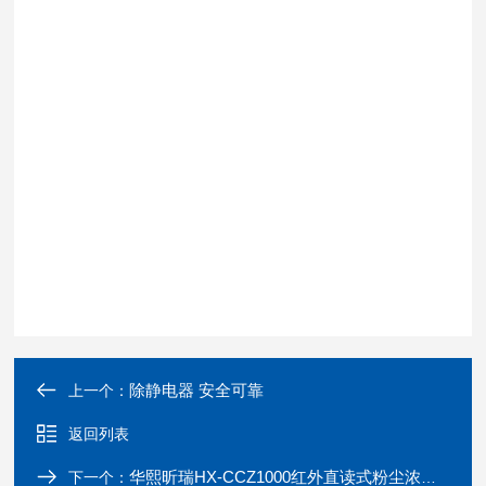
除静电器 安全可靠
上一个：
返回列表
华熙昕瑞HX-CCZ1000红外直读式粉尘浓度测量仪 精准
下一个：