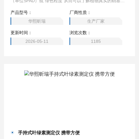
（单位SPAD）或“绿色程度”从而可以了解植物真实的硝基需
求量并且帮助您了解土壤硝基的缺乏程度或是否过多地施加了
产品型号：
厂商性质：
氮肥。 手持式叶绿素测定仪 操作简单
华熙昕瑞
生产厂家
更新时间：
浏览次数：
2026-05-11
1185
手持式叶绿素测定仪 携带方便