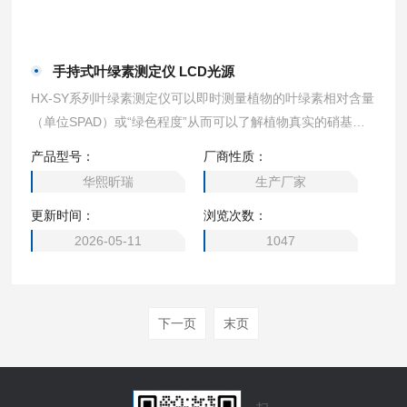
手持式叶绿素测定仪 LCD光源
HX-SY系列叶绿素测定仪可以即时测量植物的叶绿素相对含量
（单位SPAD）或“绿色程度”从而可以了解植物真实的硝基需
求量并且帮助您了解土壤硝基的缺乏程度或是否过多地施加了
产品型号：
厂商性质：
氮肥。 手持式叶绿素测定仪 LCD光源
华熙昕瑞
生产厂家
更新时间：
浏览次数：
2026-05-11
1047
下一页
末页