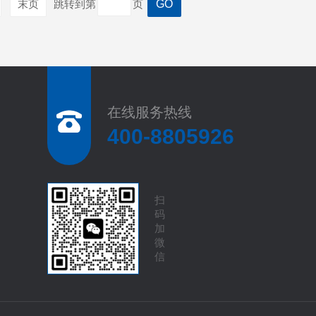
末页
跳转到第
页
在线服务热线
400-8805926
扫
码
加
微
信