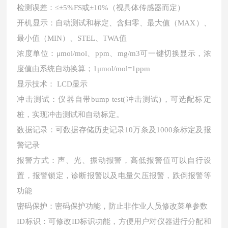
检测误差：
≤±5%FS或±10%（视具体传感器而定）
开机显示：自动测试和标定、含归零、最大值（
MAX）、
最小值（MIN）、STEL、TWA值
浓度单位：
μmol/mol、ppm、mg/m3可一键切换显示，浓
度值由系统自动换算；1μmol/mol=1ppm
显示技术：
LCD显示
冲击测试：仪器自带
bump test(冲击测试)，可选配标定
桩，实现冲击测试和自动标定。
数据记录：可数据存储历史记录
10万条及1000条标定及报
警记录
报警方式：声、光、振动报警，高低报警值可以自行设
置，报警锁定，诊断报警以及电量欠压报警，跌倒报警等
功能
密码保护：密码保护功能，防止非作业人员修改菜单参数
ID标识：可修改ID标识功能，方便用户对仪器进行分配和