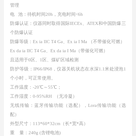
管理
电
池：待机时间20h，充电时间<6h
防爆认证：仪器同时取得国际
IECEx、ATEX和中国防爆三
个防爆认证
防爆等级：
Ex ia IIC T4 Ga、Ex ia I Ma （不带催化可燃）
Ex da ia IIC T4 Ga、Ex da ia I Ma（带催化可燃）
且适用于
0区、1区、煤矿区域检测
防护等级：
IP66/IP68，仪器关机状态在水深1.1米处浸泡1
个小时，可正常使用。
工作温度：
-20℃～55℃；
工作湿度：
0-95%RH （无冷凝）
无线传输：蓝牙传输功能（选配），
Lora传输功能（选
配）
外型尺寸：
113*60*32cm（长*宽*高）
重
量：240g (含锂电池)