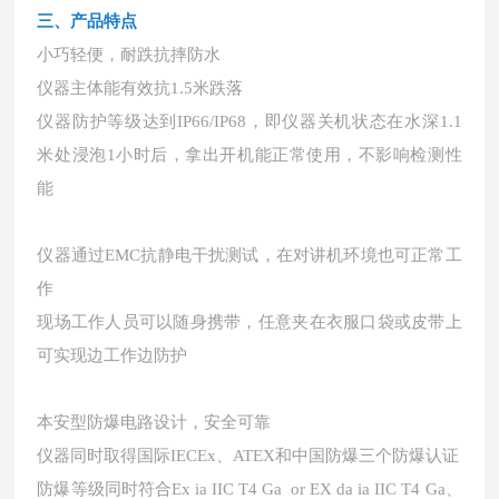
三、产品特点
小巧轻便，耐跌抗摔防水
仪器主体能有效抗
1.5米跌落
仪器防护等级达到
IP66/IP68，即仪器关机状态在水深1.1
米处浸泡1小时后，拿出开机能正常使用，不影响检测性
能
仪器通过
EMC抗静电干扰测试，在对讲机环境也可正常工
作
现场工作人员可以随身携带，任意夹在衣服口袋或皮带上
可实现边工作边防护
本安型防爆电路设计，安全可靠
仪器同时取得国际
IECEx、ATEX和中国防爆三个防爆认证
防爆等级同时符合
Ex ia IIC T4 Ga or EX da ia IIC T4 Ga、