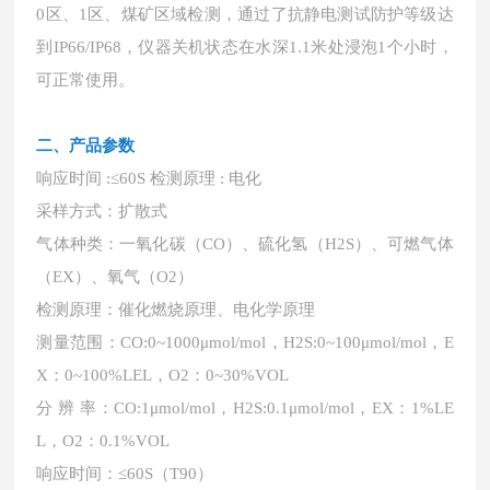
0区、1区、煤矿区域检测，通过了抗静电测试防护等级达
到IP66/IP68，仪器关机状态在水深1.1米处浸泡1个小时，
可正常使用。
二、产品参数
响应时间
:≤60S 检测原理 : 电化
采样方式：扩散式
气体种类：一氧化碳（
CO）、硫化氢（H2S）、可燃气体
（EX）、氧气（O2）
检测原理：催化燃烧原理、电化学原理
测量范围：
CO:0~1000μmol/mol，H2S:0~100μmol/mol，E
X：0~100%LEL，O2：0~30%VOL
分
辨
率：
CO:1μmol/mol，H2S:0.1μmol/mol，EX：1%LE
L，O2：0.1%VOL
响应时间：
≤60S（T90）