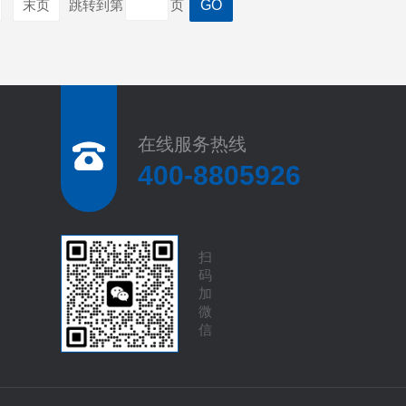
末页
跳转到第
页
在线服务热线
400-8805926
扫
码
加
微
信