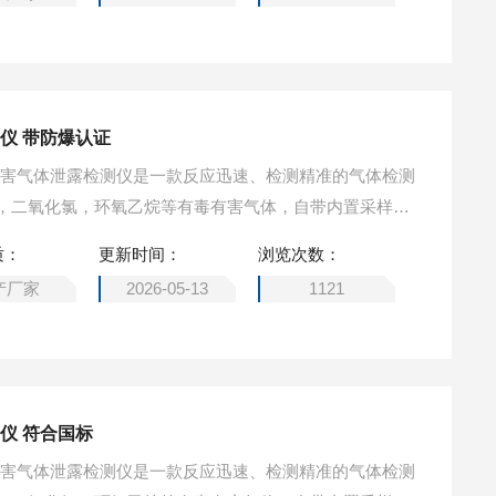
案。泵吸式有毒有害气体检测仪 内置泵送系统
仪 带防爆认证
有毒有害气体泄露检测仪是一款反应迅速、检测精准的气体检测
，二氧化氯，环氧乙烷等有毒有害气体，自带内置采样
室前置的设计传感器反应灵敏，外形小巧易携带，外壳采
质：
更新时间：
浏览次数：
满足于各种环境和场合的作业。致力于为用户提供一个可
产厂家
2026-05-13
1121
案。泵吸式有毒有害气体检测仪 带防爆认证
仪 符合国标
有毒有害气体泄露检测仪是一款反应迅速、检测精准的气体检测