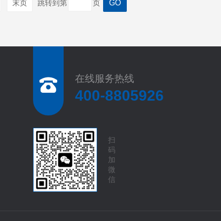
末页
跳转到第
页
在线服务热线
400-8805926
扫
码
加
微
信