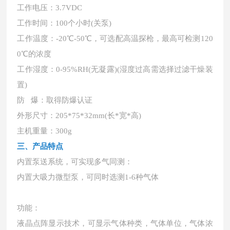
工作电压：
3.7VDC
工作时间：
100个小时(关泵)
工作温度：
-20℃-50℃，可选配高温探枪，最高可检测120
0℃的浓度
工作湿度：
0-95%RH(无凝露)(湿度过高需选择过滤干燥装
置)
防
爆：取得防爆认证
外形尺寸：
205*75*32mm(长*宽*高)
主机重量：
300g
三、产品特点
内置泵送系统，可实现多气同测：
内置大吸力微型泵，可同时选测
1-6种气体
功能：
液晶点阵显示技术，可显示气体种类，气体单位，气体浓