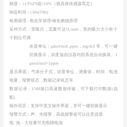
精度：
≤±3%FS或±10%（视具体传感器而定）
响应时间
: ≤30s(T90)
检测原理
: 电化学原理/催化燃烧原理
采样方式：泵吸式，流量可达
1L/min，泵的吸力大小有十
个档位可调
浓度单位：
μmol/mol ,ppm，mg/m3 等，可一键
切换显示，浓度值由仪器内部系统自动换算。1
μmol/mol=1ppm
显示界面：气体分子式，浓度单位，测量值，时间，电池
电量，报警状态，数据记录状态等
数据记录：
USB接口高速数据传输，可下载打印数据(选
配)
操作语言：支持中英文操作界面，并可一键切换显示
报警方式：声、光报警，高低报警值可以任意设置
电
池：大容量可充电锂电池