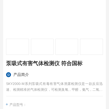
泵吸式有害气体检测仪 符合国标
产品简介
SKY2000-M系列泵吸式有毒有害气体泄露检测仪是一款反应迅
速、检测精准的气体检测仪，可检测臭氧，甲醛，氨气，二氧化
氯，环氧乙烷等有毒有害气体，自带内置采样泵，采样速度快，
流量大，气室前置的设计传感器反应灵敏，外形小巧易携带，外
产品型号：
壳采用高强度特殊工程塑料，可以满足于各种环境和场合的作