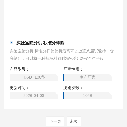
实验室筛分机 标准分样筛
实验室筛分机 标准分样筛筛机最高可以放置八层试验筛（含
底筛），可以将一种颗粒料同时精密分出2~7个粒子段
产品型号：
厂商性质：
HX-DT100型
生产厂家
更新时间：
浏览次数：
2026-04-08
1048
下一页
末页