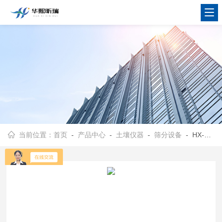
当前位置：
首页
-
产品中心
-
土壤仪器
-
筛分设备
- HX-DT100型实验室检验筛分机器 小型电动筛样机