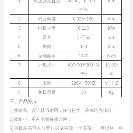
1
可放筛具直径
Ø200、 Ø100、
mm
Ø75
2
筛分粒度
0.025~160
mm
3
电机功率
0.125
KW
4
噪音
小于50
dB
5
振幅
0~3
Mm
6
振动频率
1440
次/分
7
外形尺寸
400*300*300+N
长*宽*
*50
高
8
电源
220V 50HZ
V；HZ
9
整机重量
30
Kg
三、产品特点
1)效率高、设计精巧耐用，任何粉类、液体均可筛分；
2)体积小，不占空间移动方便；
3)筛机最高可以放置八层试验筛（含底筛），可以将一种