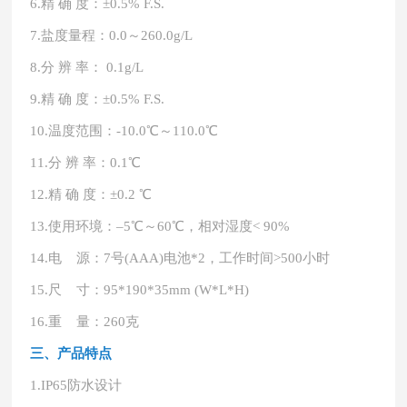
6.
精
确
度：
±0.5% F.S.
7.
盐度量程：
0.0～260.0g/L
8.
分
辨
率：
0.1g/L
9.
精
确
度：
±0.5% F.S.
10.
温度范围：
-10.0℃～110.0℃
11.
分
辨
率：
0.1℃
12.
精
确
度：
±0.2 ℃
13.
使用环境：
–5℃～60℃，相对湿度< 90%
14.
电
源：
7号(AAA)电池*2，工作时间>500小时
15.
尺
寸：
95*190*35mm (W*L*H)
16.
重
量：
260克
三、产品特点
1.
IP65防水设计