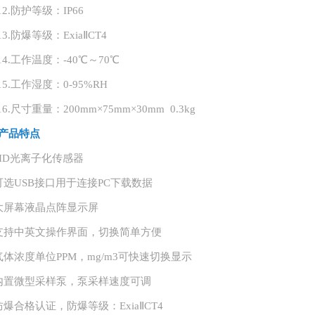
12.
防护等级：
IP66
13.
防爆等级：
ExiaⅡCT4
14.
工作温度：
-40℃～70℃
15.
工作湿度：
0-95%RH
16.
尺寸重量：
200mm×75mm×30mm 0.3kg
产品特点
PID光离子化传感器
可选USB接口用于连接PC下载数据
大屏幕液晶点阵显示屏
支持中英文操作界面，切换简单方便
气体浓度单位PPM，mg/m3可快速切换显示
内置微型采样泵，泵采样速度可调
防爆合格认证，防爆等级：ExiaⅡCT4