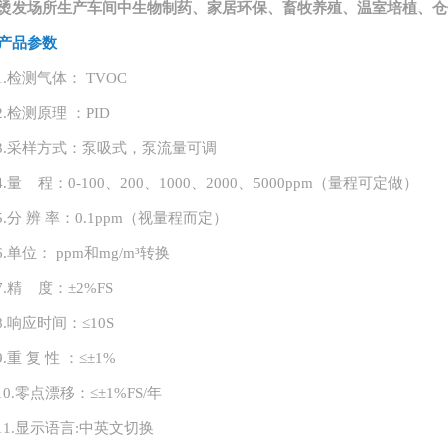
烫发场所生产车间中生物制药、家居环保、畜牧养殖、温室培植、仓
产品参数
1.
检测气体：
TVOC
2.
检测原理
：
PID
3.
采样方式：泵吸式，泵流量可调
4.
量
程：
0-100、200、1000、2000、5000ppm（量程可定做）
5.
分
辨
率：
0.1ppm（视量程而定）
6.
单位：
ppm和mg/m³转换
7.
精
度：
±2%FS
8.
响应时间：
≤10S
9.
重
复
性
：
≤±1%
10.
零点漂移：
≤±1%FS/年
11.
显示语言
:中英文切换