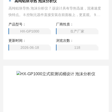
高纯铝块导热 泡沫分析仪
高纯铝块导热 泡沫分析仪 7.该设计具有导热迅速，混液速度
快特点。 8.控制元器件直接安装在前面板上，更直观。 9.不
锈钢冲击水嘴可更换不同喷头，模拟不同工况，透明测试桶标
产品型号：
厂商性质：
有容量刻度更容易记录各种数据。
HX-GP1000
生产厂家
更新时间：
浏览次数：
2026-06-18
118