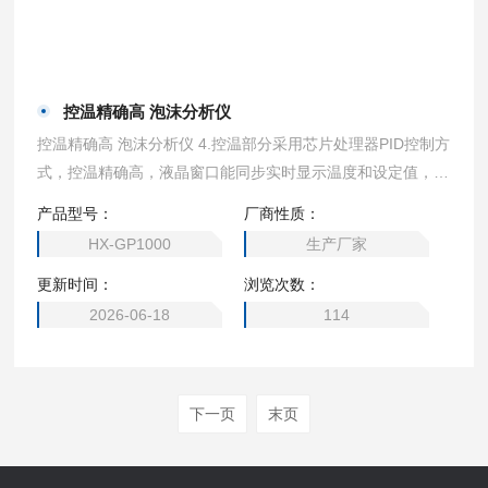
控温精确高 泡沫分析仪
控温精确高 泡沫分析仪 4.控温部分采用芯片处理器PID控制方
式，控温精确高，液晶窗口能同步实时显示温度和设定值，设
定方式非常简单。 5.循环冲击控制部分，采用独立DC24V供
产品型号：
厂商性质：
电，冲击流速无极可调，加装外置流量计（参考流量，流量值
HX-GP1000
生产厂家
受料液密度，温度，进出管径影响）。 6.电炉为高纯铝块导
更新时间：
浏览次数：
热设计，后期可更换方便匹配不同测试桶。 7.该设计具有导
热迅速，混液速度快特点。
2026-06-18
114
下一页
末页