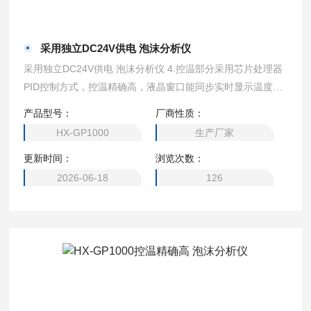
采用独立DC24V供电 泡沫分析仪
采用独立DC24V供电 泡沫分析仪 4.控温部分采用芯片处理器
PID控制方式，控温精确高，液晶窗口能同步实时显示温度和
设定值，设定方式非常简单。 5.循环冲击控制部分，采用独
产品型号：
厂商性质：
立DC24V供电，冲击流速无极可调，加装外置流量计（参考
HX-GP1000
生产厂家
流量，流量值受料液密度，温度，进出管径影响）。 6.电炉
更新时间：
浏览次数：
为高纯铝块导热设计，后期可更换方便匹配不同测试桶。
2026-06-18
126