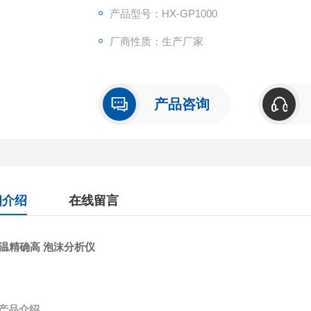
值受料液密度，温度，进出管径影响）。
产品型号：HX-GP1000
厂商性质：生产厂家
6.电炉为高纯铝块导热设计，后期可更换方便
7.该设计具有导热迅速，混液速度快特点。
产品咨询
细介绍
在线留言
产品介绍