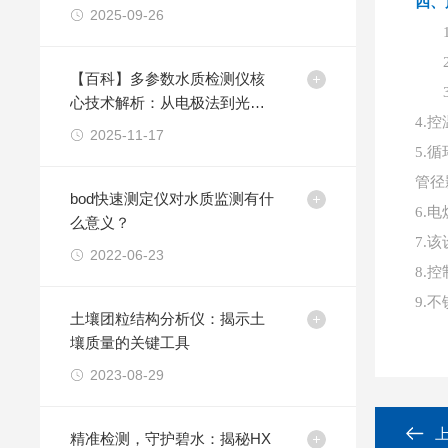
四、
2025-09-26
【百科】多参数水质检测仪核
心技术解析：从电极法到光学
4.
控
法的测量原理
2025-11-17
5.
循
管径
bod快速测定仪对水质监测有什
6.
电
么意义？
7.
该
2022-06-23
8.
控
9.
不
土壤团粒结构分析仪：揭示土
壤质量的关键工具
2023-08-29
精准检测，守护碧水：揭秘HX