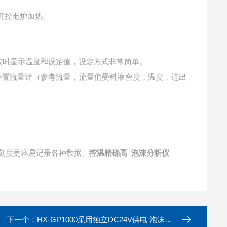
可控电炉加热。
步实时显示温度和设定值，设定方式非常简单。
装外置流量计（参考流量，流量值受料液密度，温度，进出
刻度更容易记录各种数据。
控温精确高 泡沫分析仪
下一个：
HX-GP1000采用独立DC24V供电 泡沫分析仪