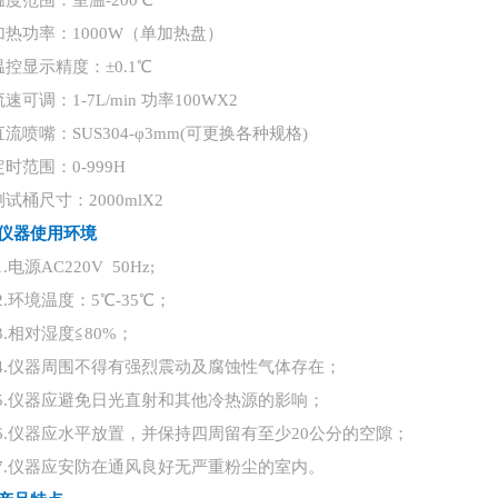
温度范围：室温-200℃
加热功率：1000W（单加热盘）
温控显示精度：±0.1℃
速可调：1-7L/min 功率100WX2
直流喷嘴：SUS304-φ3mm(可更换各种规格)
定时范围：0-999H
测试桶尺寸：2000mlX2
仪器使用环境
1.
电源
AC220V 50Hz;
2.
环境温度：
5℃-35℃；
3.
相对湿度
≦80%；
4.
仪器周围不得有强烈震动及腐蚀性气体存在；
5.
仪器应避免日光直射和其他冷热源的影响；
6.
仪器应水平放置，并保持四周留有至少
20公分的空隙；
7.
仪器应安防在通风良好无严重粉尘的室内。