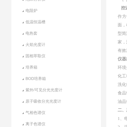
控
电阻炉
作方
低温恒温槽
面，
电热套
型简
家，
火焰光度计
有效
固相萃取仪
仪器
培养箱
环境
化工
BOD培养箱
洗化
紫外/可见分光光度计
食品
原子吸收分光光度计
油品
二、
气相色谱仪
1、电
离子色谱仪