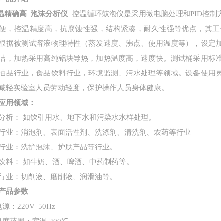
温精确高 泡沫分析仪
控温循环鼓泡仪是采用微电脑处理和
PID控
便，控温精度高，抗腐蚀性强，结构紧凑，耐久性强等优点，其工
根据被测试溶液物理特性（蒸发速度、沸点、使用温度等），设定
洁，加热采用高纯铝块导热，加热温度高，速度快。测试桶采用标
油品行业，食品饮料行业，环境监测、污水处理等领域。设备使用
减轻实验室人员劳动轻度，保护操作人员身体健康。
应用领域：
分析：
如饮引用水、地下水和污染水水样处理。
行业：消泡剂、表面活性剂、洗涤剂、清洗剂、农药等行业
行业：洗护泡沫、护肤产品等行业。
饮料：
如牛奶、酒、啤酒、中药制药等。
行业：切削液、磨削液、润滑油等。
产品参数
源：220V 50Hz