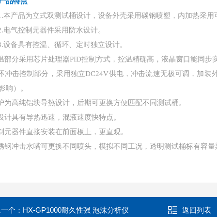
产品特点
1.
本产品为立式双测试桶设计，设备外壳采用碳钢喷塑，内加热采用
2.
电气控制元器件采用防水设计。
3.
设备具有控温、循环、定时独立设计。
温部分采用芯片处理器
PID控制方式，控温精确高，液晶窗口能同
环冲击控制部分，采用独立
DC24V供电，冲击流速无极可调，加
影响）。
炉为高纯铝块导热设计，后期可更换方便匹配不同测试桶。
设计具有导热迅速，混液速度快特点。
制元器件直接安装在前面板上，更直观。
锈钢冲击水嘴可更换不同喷头，模拟不同工况，透明测试桶标有容量
上一个：
HX-GP1000耐久性强 泡沫分析仪
返回列表