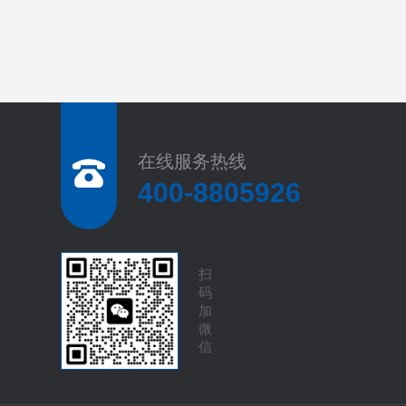
在线服务热线
400-8805926
扫
码
加
微
信