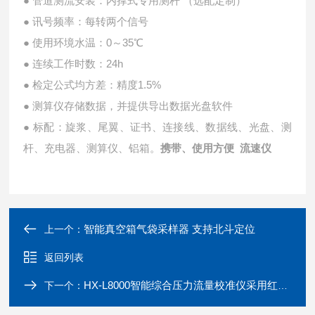
● 管道测流安装：内撑式专用测杆 （选配定制）
● 讯号频率：每转两个信号
● 使用环境水温：0～35℃
● 连续工作时数：24h
● 检定公式均方差：精度1.5%
● 测算仪存储数据，并提供导出数据光盘软件
● 标配：旋浆、尾翼、证书、连接线、数据线、光盘、测
杆、充电器、测算仪、铝箱。
携带、使用方便 流速仪
智能真空箱气袋采样器 支持北斗定位
上一个：
返回列表
HX-L8000智能综合压力流量校准仪采用红外传感器
下一个：