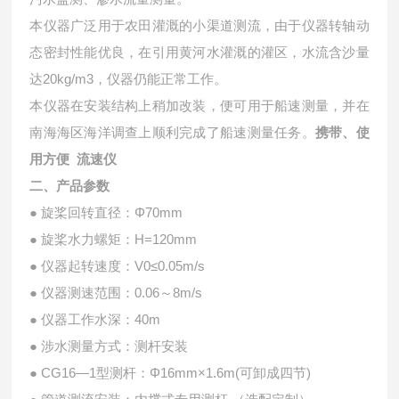
本仪器广泛用于农田灌溉的小渠道测流，由于仪器转轴动
态密封性能优良，在引用黄河水灌溉的灌区，水流含沙量
达20kg/m3，仪器仍能正常工作。
本仪器在安装结构上稍加改装，便可用于船速测量，并在
南海海区海洋调查上顺利完成了船速测量任务。
携带、使
用方便 流速仪
二、产品参数
● 旋桨回转直径：Φ70mm
● 旋桨水力螺矩：H=120mm
● 仪器起转速度：V0≤0.05m/s
● 仪器测速范围：0.06～8m/s
● 仪器工作水深：40m
● 涉水测量方式：测杆安装
● CG16—1型测杆：Φ16mm×1.6m(可卸成四节)