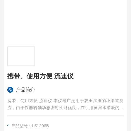
携带、使用方便 流速仪
产品简介
携带、使用方便 流速仪 本仪器广泛用于农田灌溉的小渠道测
流，由于仪器转轴动态密封性能优良，在引用黄河水灌溉的灌
区，水流含沙量达20kg/m3，仪器仍能正常工作。
产品型号：LS1206B
本仪器在安装结构上稍加改装，便可用于船速测量，并在南海海