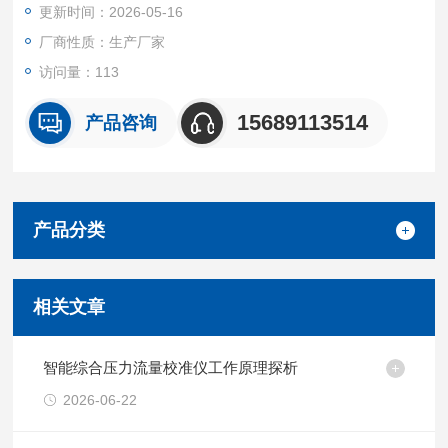
更新时间：2026-05-16
要求及检测方法》
JJG586-2006 《皂膜流量计检定规程》
厂商性质：生产厂家
JJG633-2005《气体容积式流量计》
访问量：113
15689113514
产品咨询
产品分类
相关文章
智能综合压力流量校准仪工作原理探析
2026-06-22