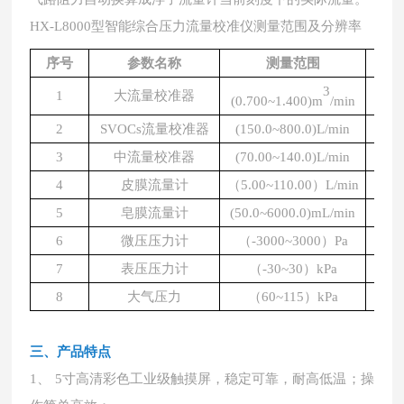
HX-L8000型智能综合压力流量校准仪测量范围及分辨率
序号
参数名称
测量范围
3
1
大流量校准器
(0.700~1.400)m
/min
0.0
2
SVOCs流量校准器
(150.0~800.0)L/min
0
3
中流量校准器
(70.00~140.0)L/min
0.
4
皮膜流量计
（
5.00~110.00）L/min
0.
5
皂膜流量计
(50.0~6000.0)mL/min
0.
6
微压压力计
（
-3000~3000）Pa
7
表压压力计
（
-30~30）kPa
0
8
大气压力
（
60~115）kPa
0
三、产品特点
1、 5寸高清彩色工业级触摸屏，稳定可靠，耐高低温；操