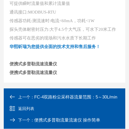
可提供瞬时流量值和累计流量值
通讯接口
:MODBUS-RTU
传感器功耗
:测流速时:电流<60mA，功耗<1W
探头壳体耐密封压力
:大于4.5个大气压，可水下20米工作
传感器可在恶劣的现场和污水水质下长期工作
华熙昕瑞为您提供全面的技术支持和售后服务！
便携式多普勒流速流量仪
便携式多普勒流速流量仪
FC-4双路粉尘采样器流量范围：5～30L/min
上一个：
返回列表
便携式多普勒流量流速仪 操作简单
下一个：