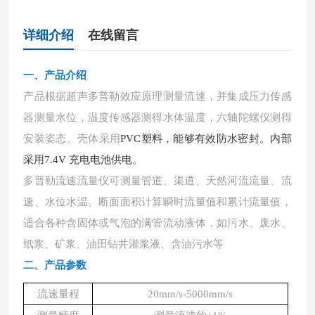
详细介绍
在线留言
一、产品介绍
产品根据超声多普勒效应原理测量流速，并集成压力传感
器测量水位，温度传感器测得水体温度，六轴陀螺仪测得
安装姿态。壳体采用
PVC塑料，能够有效防水密封。内部
采用7.4V 充电电池供电。
多普勒流速流量仪可测量管道、渠道、天然河流流量、流
速、水位水温、断面面积计算瞬时流量值和累计流量值，
适合各种含固体或气泡的满管流动液体，如污水、废水、
纸浆、矿浆、油田钻井灌浆液、含油污水等
二、产品参数
流速量程
20mm/s-5000mm/s