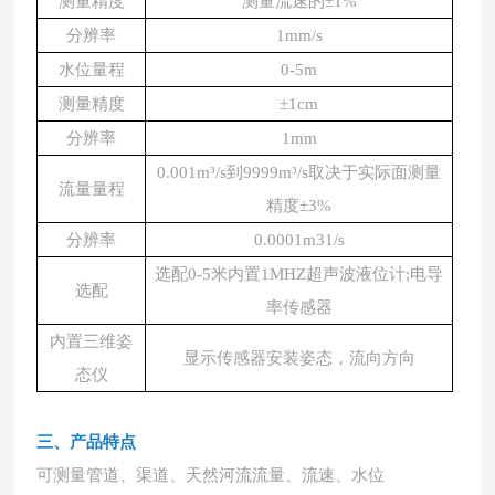
测量精度
测量流速的
±1%
分辨率
1mm/s
水位量程
0-5m
测量精度
±1cm
分辨率
1mm
0.001m³/s到9999m³/s取决于实际面测量
流量量程
精度±3%
分辨率
0.0001m31/s
选配
0-5米内置1MHZ超声波液位计;电导
选配
率传感器
内置三维姿
显示传感器安装姿态，流向方向
态仪
三、产品特点
可测量管道、渠道、天然河流流量、流速、水位