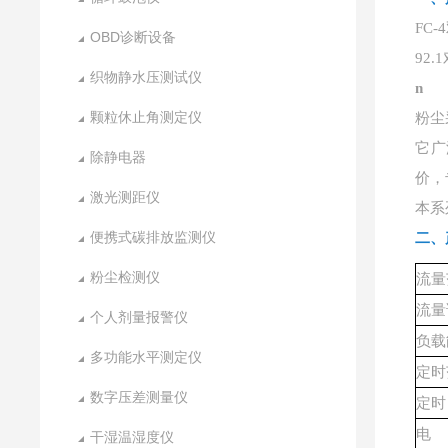
FC
OBD诊断设备
92
织物静水压测试仪
n
颗粒休止角测定仪
粉尘
它广
除静电器
价，
激光测距仪
本系
便携式碳排放监测仪
二、
粉尘检测仪
流量
流量
个人剂量报警仪
负载
多功能水平测定仪
定时
数字压差测量仪
定时
电
干湿温湿度仪