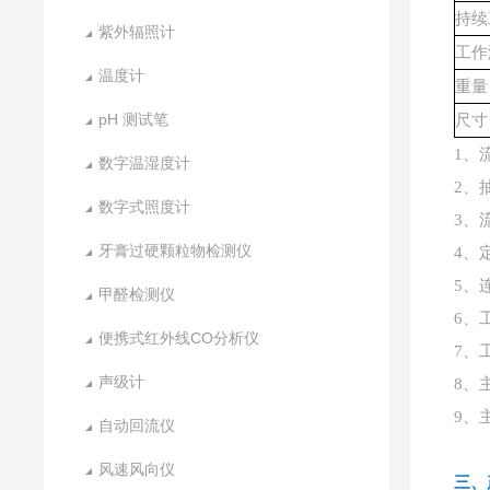
持续
紫外辐照计
工作
温度计
重量
pH 测试笔
尺寸
1、
数字温湿度计
2、
数字式照度计
3、
牙膏过硬颗粒物检测仪
4、
5、
甲醛检测仪
6、
便携式红外线CO分析仪
7、
声级计
8、
9、
自动回流仪
风速风向仪
三、