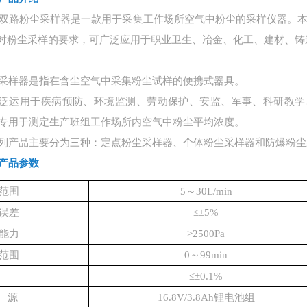
-4双路粉尘采样器是一款用于采集工作场所空气中粉尘的采样仪器。本
.1对粉尘采样的要求，可广泛应用于职业卫生、冶金、化工、建材、
采样器是指在含尘空气中采集粉尘试样的便携式器具。
泛运用于疾病预防、环境监测、劳动保护、安监、军事、科研教学
专用于测定生产班组工作场所内空气中粉尘平均浓度。
列产品主要分为三种：定点粉尘采样器、个体粉尘采样器和防爆粉尘
产品参数
范围
5～30L/min
误差
≤±5%
能力
>2500Pa
范围
0～99min
≤±0.1%
源
16.8V/3.8Ah锂电池组