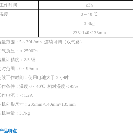
工作时间
≥3h
温度
0～40 ℃
3.3kg
235×140×135mm
流量范围：5～30L/min 连续可调（双气路）
抽气负压：＞2500Pa
流量计精度：2.5 级
定时范围：0～99min
连续工作时间：使用电池大于 3 小时
工作条件：温度 0～40℃ 相对湿度＜95%
工作电流：＜1.2A
主机外形尺寸：235mm×140mm×135mm
主机重量：3.7kg
产品特点