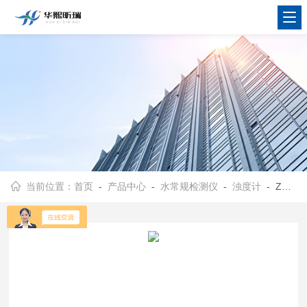
当前位置：
首页
-
产品中心
-
水常规检测仪
-
浊度计
- ZD-1507NTU便携式浊度计现货秒发