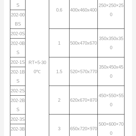
S
250×250×25
0.6
400x460x400
0
202-00
BS
202-0S
350x350x35
1
500x470x670
202-0B
0
S
202-1S
RT+5-30
350x450x45
0℃
1.5
520×570x770
202-1B
0
S
202-2S
450×550×55
2
620x670×870
202-2B
0
S
202-3S
500×600×70
3
650x720×970
202-3B
0