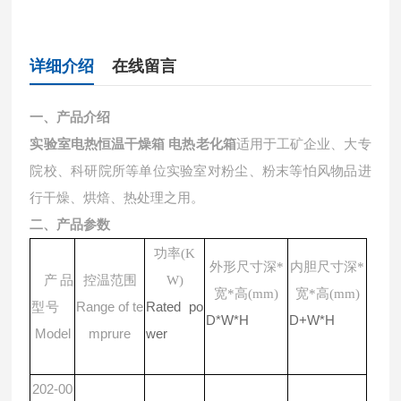
详细介绍
在线留言
一、产品介绍
实验室电热恒温干燥箱 电热老化箱
适用于工矿企业、大专
院校、科研院所等单位实验室对粉尘、粉末等怕风物品进
行干燥、烘焙、热处理之用。
二、产品参数
功率(K
外形尺寸深*
内胆尺寸深*
产品
控温范围
W)
宽*高(mm)
宽*高(mm)
型号
Range of te
Rated po
D*W*H
D+W*H
Model
mprure
wer
202-00