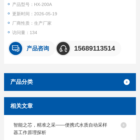
简捷、环保节能等特点。适用于各级环境监测站、监察机构、科
产品型号：HX-200A
研院所、水务、市政及污水处理厂，对工业污染源排放口、江、
更新时间：2026-05-19
河、湖、海等水样进行自动采样。环境监测 水质采样设备 不低
于60米水平采样
厂商性质：生产厂家
访问量：134
15689113514
产品咨询
产品分类
相关文章
智能之芯，精准之采——便携式水质自动采样
器工作原理探析